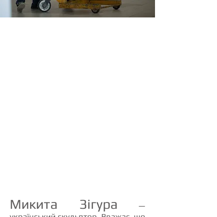
Микита Зігура
—
український скульптор. Вважає, що