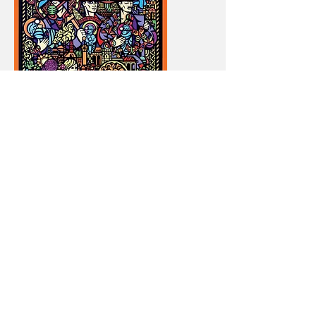
Благодійний аукціон
«Мистецтво заради
життя» (Київ,
Мистецький Арсенал)
2016