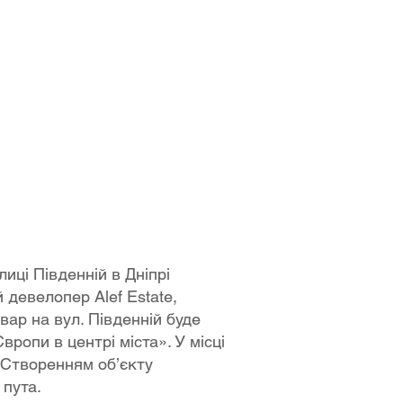
иці Південній в Дніпрі
 девелопер Alef Estatе,
ар на вул. Південній буде
опи в центрі міста». У місці
. Створенням об’єкту
 пута.