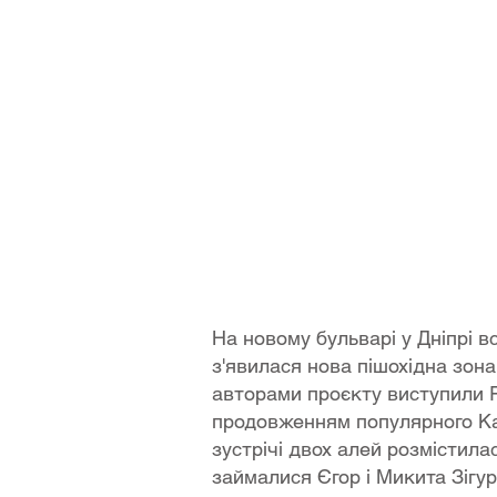
На новому бульварі у Дніпрі в
з'явилася нова пішохідна зона
авторами проєкту виступили F
продовженням популярного Кат
зустрічі двох алей розмістила
займалися Єгор і Микита Зігур