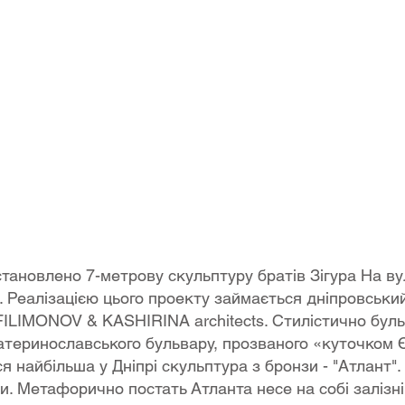
становлено 7-метрову скульптуру братів Зігура На вул
. Реалізацією цього проекту займається дніпровський
ILIMONOV & KASHIRINA architects. Стилістично бульв
еринославського бульвару, прозваного «куточком Євр
ся найбільша у Дніпрі скульптура з бронзи - "Атлант"
и. Метафорично постать Атланта несе на собі залізні