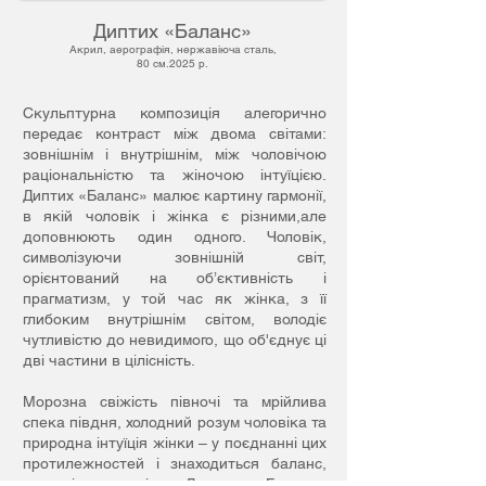
Диптих «Баланс»
Акрил, аерографія, нержавіюча сталь,
80 см.2025 р.
Скульптурна композиція алегорично
передає контраст між двома світами:
зовнішнім і внутрішнім, між чоловічою
раціональністю та жіночою інтуїцією.
Диптих «Баланс» малює картину гармонії,
в якій чоловік і жінка є різними,але
доповнюють один одного. Чоловік,
символізуючи зовнішній світ,
орієнтований на об’єктивність і
прагматизм, у той час як жінка, з її
глибоким внутрішнім світом, володіє
чутливістю до невидимого, що об'єднує ці
дві частини в цілісність.
Морозна свіжість півночі та мрійлива
спека півдня, холодний розум чоловіка та
природна інтуїція жінки – у поєднанні цих
протилежностей і знаходиться баланс,
гармонія всесвіту. Диптих «Баланс»